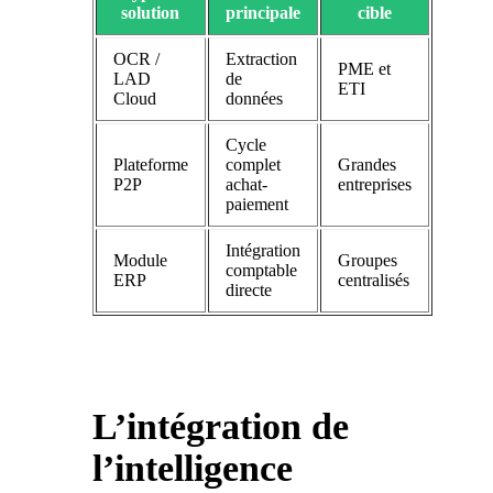
solution
principale
cible
OCR /
Extraction
PME et
LAD
de
ETI
Cloud
données
Cycle
Plateforme
complet
Grandes
P2P
achat-
entreprises
paiement
Intégration
Module
Groupes
comptable
ERP
centralisés
directe
L’intégration de
l’intelligence